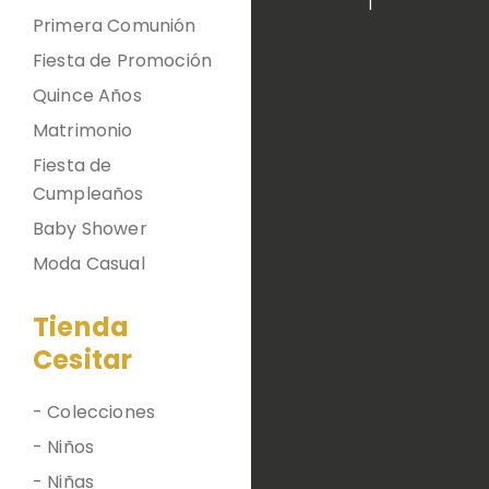
|
Primera Comunión
Fiesta de Promoción
Quince Años
Matrimonio
Fiesta de
Cumpleaños
Baby Shower
Moda Casual
Tienda
Cesitar
- Colecciones
- Niños
- Niñas